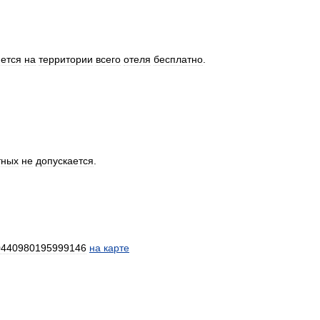
ется
на
территории
всего
отеля
бесплатно
.
тных
не
допускается
.
0440980195999146
на
карте