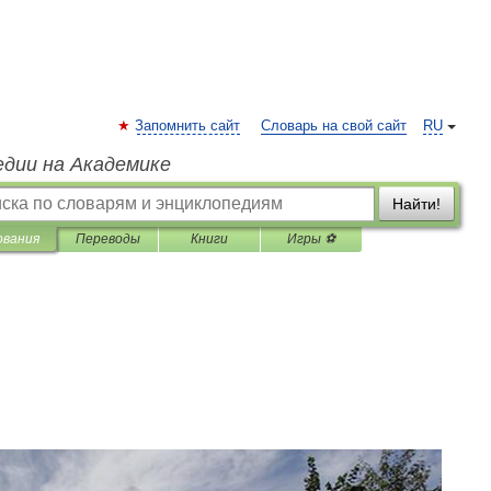
Запомнить сайт
Словарь на свой сайт
RU
едии на Академике
Найти!
ования
Переводы
Книги
Игры ⚽