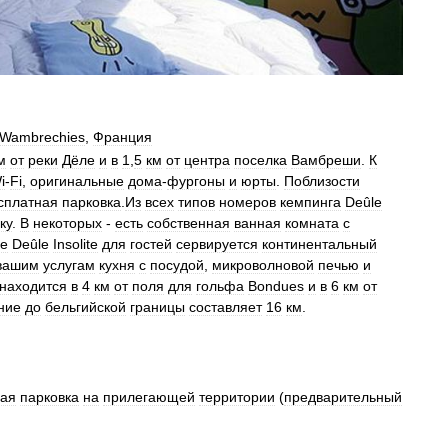
Wambrechies
,
Франция
м
от
реки
Дёле
и
в
1
,
5
км
от
центра
поселка
Вамбреши
.
К
i
-
Fi
,
оригинальные
дома
-
фургоны
и
юрты
.
Поблизости
сплатная
парковка
.
Из
всех
типов
номеров
кемпинга
Deûle
ку
.
В
некоторых
-
есть
собственная
ванная
комната
с
ге
Deûle
Insolite
для
гостей
сервируется
континентальный
вашим
услугам
кухня
с
посудой
,
микроволновой
печью
и
находится
в
4
км
от
поля
для
гольфа
Bondues
и
в
6
км
от
ние
до
бельгийской
границы
составляет
16
км
.
ная
парковка
на
прилегающей
территории
(
предварительный