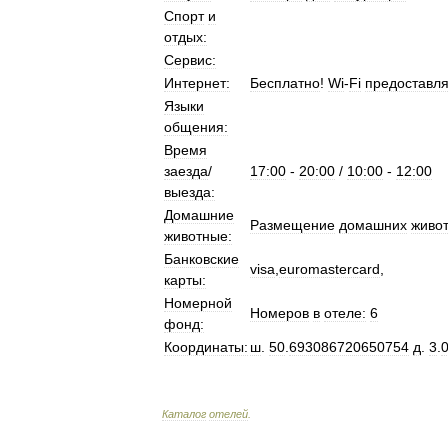
Спорт
и
отдых:
Сервис:
Интернет:
Бесплатно
!
Wi
-
Fi
предоставля
Языки
общения:
Время
заезда
/
17:00
-
20:00
/
10:00
-
12:00
выезда:
Домашние
Размещение
домашних
живо
животные:
Банковские
visa
,
euromastercard
,
карты:
Номерной
Номеров
в
отеле:
6
фонд:
Координаты:
ш
.
50
.
693086720650754
д
.
3
.
Каталог
отелей
.