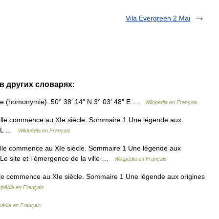
Vila Evergreen 2 Mai
 в других словарях:
lle (homonymie). 50° 38′ 14″ N 3° 03′ 48″ E …
Wikipédia en Français
 Lille commence au XIe siècle. Sommaire 1 Une légende aux
 3 L …
Wikipédia en Français
 Lille commence au XIe siècle. Sommaire 1 Une légende aux
 Le site et l émergence de la ville …
Wikipédia en Français
Lille commence au XIe siècle. Sommaire 1 Une légende aux origines
ipédia en Français
pédia en Français