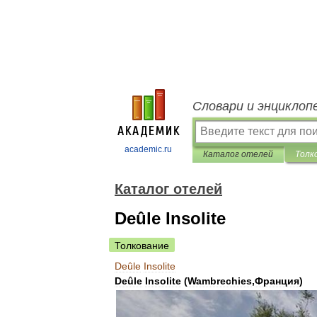
Словари и энциклоп
academic.ru
Каталог отелей
Толк
Каталог отелей
Deûle Insolite
Толкование
Deûle
Insolite
Deûle
Insolite
(
Wambrechies
,
Франция
)