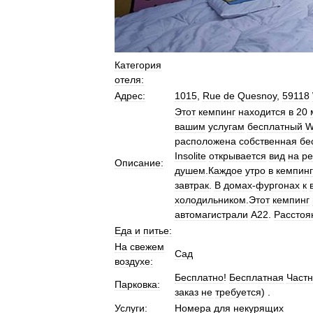
Категория
отеля:
Адрес:
1015
,
Rue
de
Quesnoy
,
59118
Этот
кемпинг
находится
в
20
вашим
услугам
бесплатный
W
расположена
собственная
бе
Insolite
открывается
вид
на
ре
Описание:
душем
.
Каждое
утро
в
кемпин
завтрак
.
В
домах
-
фургонах
к
холодильником
.
Этот
кемпинг
автомагистрали
A22
.
Расстоя
Еда
и
питье:
На
свежем
Сад
воздухе:
Бесплатно
!
Бесплатная
Част
Парковка:
заказ
не
требуется
) .
Услуги:
Номера
для
некурящих